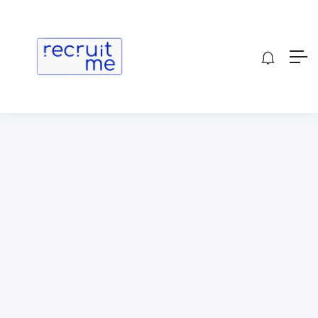
Show Sidebar
[wp_job_board_pro_my_candidates_alerts]